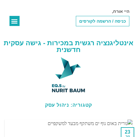
היי אורח,
כניסה / הרשמה לקורסים
נורית באום
אודות השיטה
EQ.S Online
בלוג – על עסקים ותודעה
EQ.S לעסקים
EQ.S לארגונים
אינטליגנציה רגשית במכירות - גישה עסקית
חדשנית
קטגוריה:
ניהול עסק
23
נוב