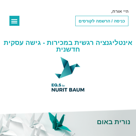
היי אורח,
כניסה / הרשמה לקורסים
נורית באום
אודות השיטה
EQ.S Online
בלוג – על עסקים ותודעה
EQ.S לעסקים
EQ.S לארגונים
אינטליגנציה רגשית במכירות - גישה עסקית
חדשנית
נורית באום