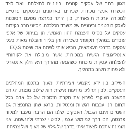
מגוון רחב של עסקים קטנים ובינוניים להצלחה. זאת לצד
הכשרת אנשי מכירות שכירים בארגונים ובעסקים פרטיים
למכירה ערכית תוצאתית, בין היתר כמרצה מטעם הסוכנות
לעסקים קטנים ובינוניים של משרד הכלכלה. ניסיוני הרב בקידום
עסקים על בסיס העצמת ההון האנושי, הן בניהול של אלפי
עובדים במהלך תקופתי כשכירה והן בליווי והובלת מאות בעלי
עסקים בדרכי העצמאית, הביא אותי לפתח את שיטת EQ.S –
אינטליגנציה רגשית במכירות, אשר מובילה את לקוחותיי
להצלחה עסקית מוכחת כשהנאה מהדרך היא חלק אינטגרלי
ולא פחות חשוב בתהליך.
השילוב בין ידע מקצועי ויצירתיות ומעוף בתכנון המהלכים
העסקיים, לבין תהליכי מודעות אישית הוא שילוב מנצח. הגורם
המעכב העיקרי לפרוץ את תקרת הזכוכית של כל אדם בכל
תחום הנו עכבות רגשיות ומנטליות. ברגע שהן מתנפצות גם
השמיים אינם הגבול. העסקים שלנו הם הרבה מעבר למקור
פרנסה, הם דרך למימוש עצמי, לביטוי יצרתי ולהגשמה. אני
מזמינה אתכם לצעוד איתי בדרך של גילוי של מעוף ושל צמיחה.